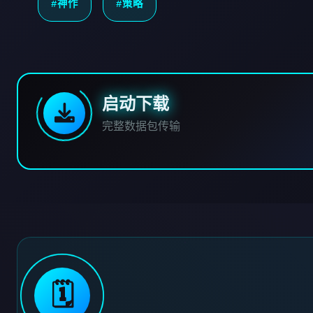
#神作
#策略
启动下载
完整数据包传输
🗓️