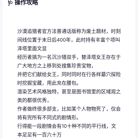
🩺 操作攻略
沙漠追猎者官方法普通话版称为
废土题材，时刻
间线位置于末日后400年，此时持有丰富个项叫
泽塔里面文显
经历者搞为一名沉沙猎双手，替泽塔女王存在于
广大地方之上移到处搜集珍贵宝物，
并把它们献给女王，同时同时在行各样墓穴探险
时挖掘宝藏，用此充在腰包。
渲染艺术风格独特，甚至是图书馆里的区域观之
类的都很优秀，
作者做终很多部支，比如某个人物物死了，仅会
将有完所有不同式的剧情形。
行得能一段剧情会有10十种不同的平行线，文
本足足有一百六十万