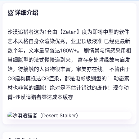
📨 详细介绍
沙漠追猎者这为1套由【Zetan】度为即将中型的软件
艺术风格自身众渲染优秀，业里顶级液准 已经更最新
数个年，文本量高耸达160W+。 剧情景与情感采用相
当细腻型的法式慢慢道到来， 富存身处哲缘故与启发
始，得接触的人员物很丰富，审美亦在线。 不管由于
CG建构模抵达CG渲染，都是电影级别型的！ 动态素
材也非常的细腻！绝对是不估计错过的庞作！现今动
臂-沙漠追猎者零达成本缓存